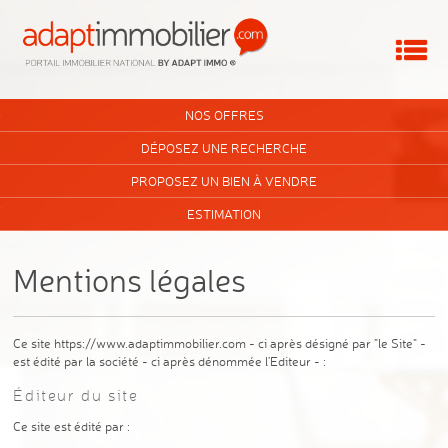
Me
ACCUEIL
NOS OFFRES
VOUS ÊTES UNE AGENCE ?
DÉPOSEZ UNE RECHERCHE
PROPOSEZ UN BIEN À VENDRE
MON COMPTE
ESTIMATION
MA SÉLECTION
0
Mentions légales
Ce site https://www.adaptimmobilier.com - ci après désigné par "le Site" -
est édité par la société - ci après dénommée l'Editeur - :
Éditeur du site
Ce site est édité par :