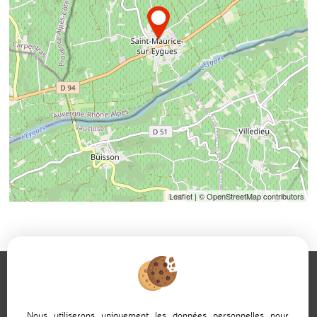
x
* adresse précise non-
diffusée
Pour obtenir l'adresse,
contactez
l'agence
Leaflet
| © OpenStreetMap contributors
adaptimmobilier
.com
Portail immobilier national by adaptimmo ©
Nous utiliserons uniquement les données personnelles pour