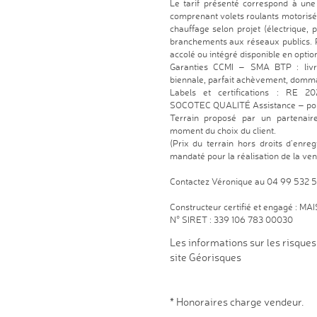
Le tarif présenté correspond à un
comprenant volets roulants motorisé
chauffage selon projet (électrique, 
branchements aux réseaux publics. P
accolé ou intégré disponible en option
Garanties CCMI – SMA BTP : livra
biennale, parfait achèvement, dom
Labels et certifications : RE
SOCOTEC QUALITÉ Assistance – ponct
Terrain proposé par un partenaire 
moment du choix du client.
(Prix du terrain hors droits d’enr
mandaté pour la réalisation de la vent
Contactez Véronique au 04 99 532 
Constructeur certifié et engagé : MA
N° SIRET : 339 106 783 00030
Les informations sur les risques
site
Géorisques
* Honoraires charge vendeur.