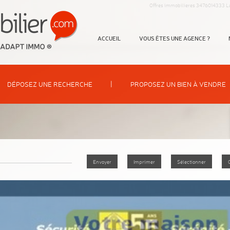
Offres immobilieres 3476014333 L
ACCUEIL
VOUS ÊTES UNE AGENCE ?
|
DÉPOSEZ UNE RECHERCHE
PROPOSEZ UN BIEN À VENDRE
Envoyer
Imprimer
Sélectionner