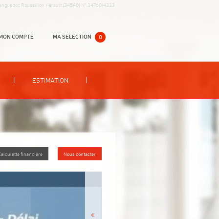
anguedoc Roussillon Hérault (34540) N° 3476014333
MON COMPTE
MA SÉLECTION
0
|
|
ESTIMATION
Calculette financière
Nous contacter