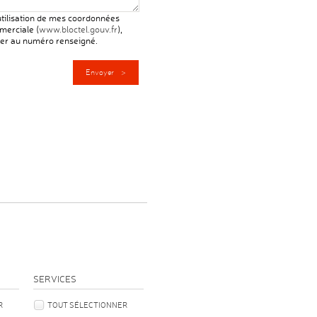
'utilisation de mes coordonnées
merciale (
www.bloctel.gouv.fr
),
ter au numéro renseigné.
SERVICES
R
TOUT SÉLECTIONNER