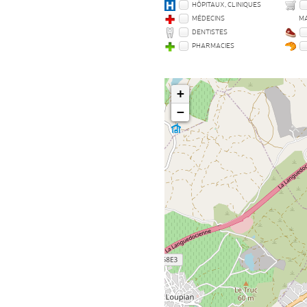
HÔPITAUX, CLINIQUES
MÉDECINS
M
DENTISTES
PHARMACIES
+
−