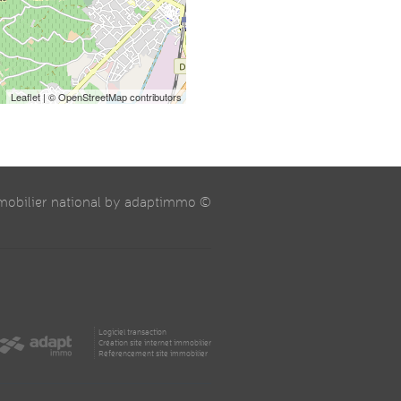
Leaflet
| © OpenStreetMap contributors
mmobilier national by adaptimmo ©
Logiciel transaction
Création site internet immobilier
Référencement site immobilier