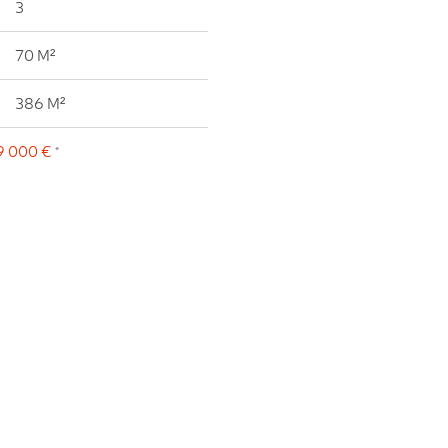
3
70 M²
386 M²
9 000 €
*