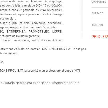
e maison de base de plain-pied sans garage,
CHAMBRES
s et centralisés, carrelage (45x45 ou 60x60),
pompe à chaleur gainable ou clim réversible),
SURFACE
eintures et papiers peints non inclus. Garage
 selon plan.
ison à prix et délai convenus, décennale,
TERRAIN
mage-ouvrage, remboursement d’acompte.
 2020, BATIPERMEA, PROMOTELEC, LCFFB,
ualité de livraison garantie.
PRIX :
33
foncier sélectionné, selon disponibilité au
egistrement et frais de notaire. MAISONS PROVIBAT n’est pas
e du terrain.)
535
ISONS PROVIBAT, la sécurité d’un professionnel depuis 1971.
 auxquels ce bien est exposé sont disponibles sur le