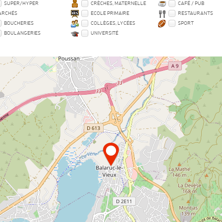
SUPER/HYPER
CRÈCHES, MATERNELLE
CAFÉ / PUB
ARCHÉS
ECOLE PRIMAIRE
RESTAURANTS
BOUCHERIES
COLLÈGES, LYCÉES
SPORT
BOULANGERIES
UNIVERSITÉ
* adresse précise non-diffusée
Pour obtenir l'adresse,
contactez l'agence